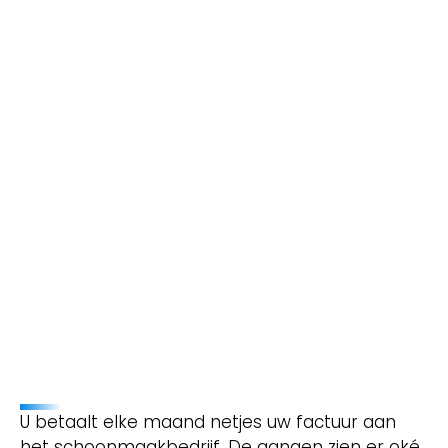
U betaalt elke maand netjes uw factuur aan
het schoonmaakbedrijf. De gangen zien er oké