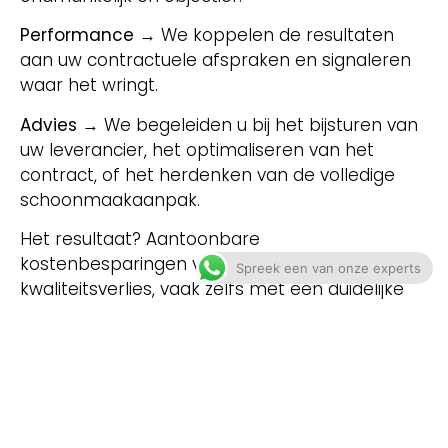
Performance
→ We koppelen de resultaten
aan uw contractuele afspraken en signaleren
waar het wringt.
Advies
→ We begeleiden u bij het bijsturen van
uw leverancier, het optimaliseren van het
contract, of het herdenken van de volledige
schoonmaakaanpak.
Het resultaat? Aantoonbare
kostenbesparingen van 5 tot 15%, zonder
Spreek een van onze experts
kwaliteitsverlies, vaak zelfs met een duidelijke
verbetering.
Kwaliteitscontrole
schoonmaak als vast
onderdeel van uw