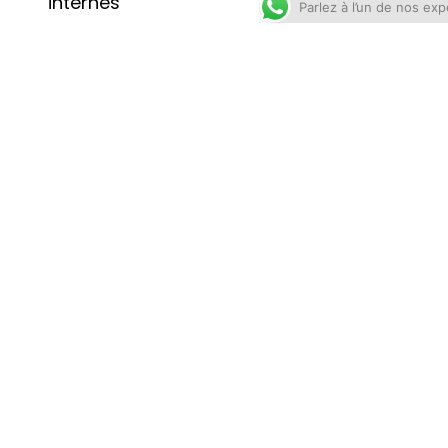
internes
Parlez à l’un de nos exp
Tableau de bord
numérique de
l'établissement
Vue d'ensemble
de tous les
contrats, services
et prestataires de
services
Dossier de contrat
: enregistrez tout
avec les
documents
pertinents, les
dates et les