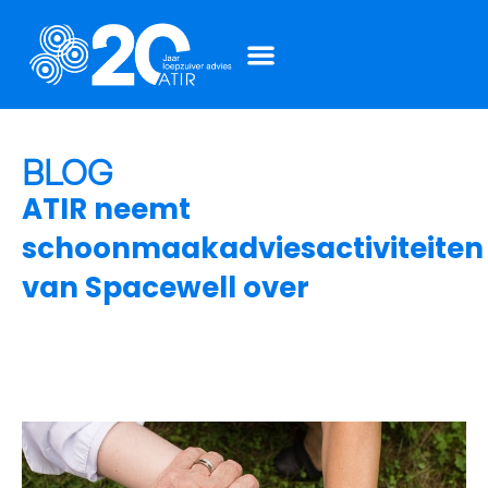
BLOG
ATIR neemt
schoonmaakadviesactiviteiten
van Spacewell over