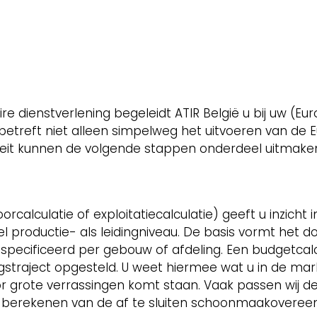
ire dienstverlening begeleidt ATIR België u bij uw (E
treft niet alleen simpelweg het uitvoeren van de Eur
eit kunnen de volgende stappen onderdeel uitmake
orcalculatie of exploitatiecalculatie) geeft u inzicht
 productie- als leidingniveau. De basis vormt het do
especificeerd per gebouw of afdeling. Een budgetcalc
gstraject opgesteld. U weet hiermee wat u in de ma
or grote verrassingen komt staan. Vaak passen wij 
e berekenen van de af te sluiten schoonmaakoveree