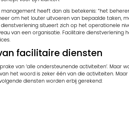
air management heeft dan als betekenis: “het beher
t meer om het louter uitvoeren van bepaalde taken, 
re dienstverlening situeert zich op het operationele n
iveau van een organisatie. Facilitaire dienstverlening
ices.
an facilitaire diensten
 sprake van ‘alle ondersteunende activiteiten’. Maa
an het woord is zeker één van die activiteiten. Maar
volgende diensten worden erbij gerekend: