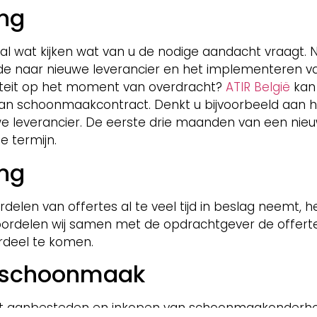
ing
al wat kijken wat van u de nodige aandacht vraagt. 
 naar nieuwe leverancier en het implementeren van
teit op het moment van overdracht?
ATIR België
kan 
van schoonmaakcontract. Denkt u bijvoorbeeld aan h
e leverancier. De eerste drie maanden van een nie
e termijn.
ing
len van offertes al te veel tijd in beslag neemt, he
eoordelen wij samen met de opdrachtgever de offert
rdeel te komen.
 schoonmaak
et aanbesteden en inkopen van schoonmaakonderhoud