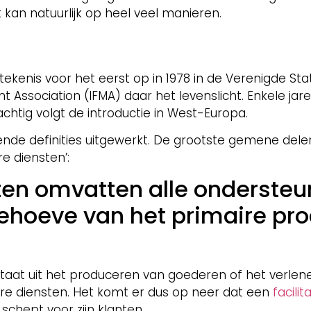
 kan natuurlijk op heel veel manieren.
betekenis voor het eerst op in 1978 in de Verenigde Sta
t Association (IFMA) daar het levenslicht. Enkele jar
achtig volgt de introductie in West-Europa.
lende definities uitgewerkt. De grootste gemene deler 
re diensten’:
nsten omvatten alle onderste
 behoeve van het primaire pr
taat uit het produceren van goederen of het verlen
aire diensten. Het komt er dus op neer dat een
facili
chept voor zijn klanten.