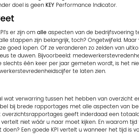
onder doel is geen
KEY
Performance Indicator.
weet
PI’s er zijn om
alle
aspecten van de bedrijfsvoering te
 alle stappen zijn belangrijk, toch? Ongetwijfeld. M
 ze goed lopen. Of ze veranderen zo zelden van uitko
 neus te duwen. Bijvoorbeeld: medewerkerstevredenhe
e slechts één keer per jaar gemeten wordt, is het nie
rkerstevredenheidscijfer te laten zien.
al wat verwarring tussen het hebben van overzicht en 
l bij brede rapportages met alle aspecten van bedri
rt overzichtsrapportages geeft inderdaad een totaalov
st vertelt niet wáár u naar moet kijken. En waarom tij
 doen? Een goede KPI vertelt u wanneer het tijd is v