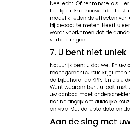
Nee, echt. Of tenminste: als u er
boekjaar. En alhoewel dat best n
mogelijkheden de effecten van u
hij beoogt te meten. Heeft u e
wordt voorkomen dat de aandach
verbeteringen.
7. U bent niet uniek
Natuurlijk bent u dat wel. En u
managementcursus krijgt men d
de bijbehorende KPI’s. En als u d
Want waarom bent u ooit met di
uw aanbod moet onderscheiden va
het belangrijk om duidelijke ke
en visie. Met de juiste data en d
Aan de slag met uw