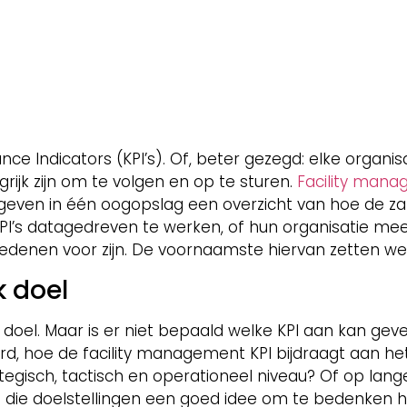
nce Indicators (KPI’s). Of, beter gezegd: elke organis
ijk zijn om te volgen en op te sturen.
Facility mana
geven in één oogopslag een overzicht van hoe de zak
KPI’s datagedreven te werken, of hun organisatie mee
 redenen voor zijn. De voornaamste hiervan zetten we 
k doel
en doel. Maar is er niet bepaald welke KPI aan kan ge
d, hoe de facility management KPI bijdraagt aan het
ategisch, tactisch en operationeel niveau? Of op lang
van die doelstellingen een goed idee om te bedenken