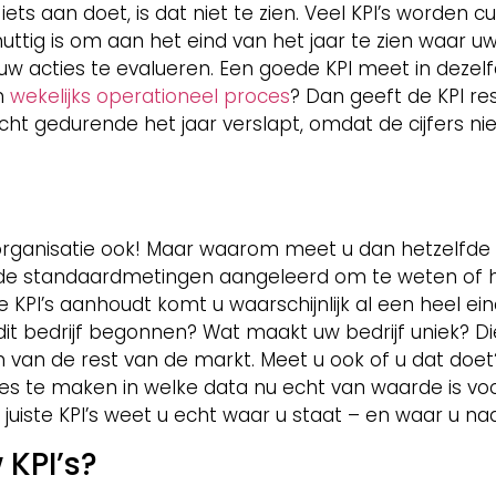
 iets aan doet, is dat niet te zien. Veel KPI’s worde
uttig is om aan het eind van het jaar te zien waar uw 
w acties te evalueren. Een goede KPI meet in dezelfd
en
wekelijks operationeel proces
? Dan geeft de KPI re
t gedurende het jaar verslapt, omdat de cijfers ni
w organisatie ook! Maar waarom meet u dan hetzelfde 
e standaardmetingen aangeleerd om te weten of he
ie KPI’s aanhoudt komt u waarschijnlijk al een heel ei
t bedrijf begonnen? Wat maakt uw bedrijf uniek? Di
n de rest van de markt. Meet u ook of u dat doet? 
uzes te maken in welke data nu echt van waarde is vo
e juiste KPI’s weet u echt waar u staat – en waar u na
 KPI’s?