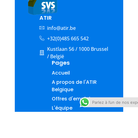
ATIR
info@atir.be
+32(0)485 665 542
Kustlaan 56 / 1000 Brussel
/ België
Pages
Accueil
A propos de l'ATIR
Belgique
Offres d'emploi
Parlez à l’un de nos exp
L'équipe
Blog
Contact avec ATIR
Belgium